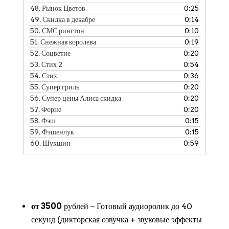
48.
Рынок Цветов
0:25
49.
Скидка в декабре
0:14
50.
СМС рингтон
0:10
51.
Снежная королева
0:19
52.
Соцветие
0:20
53.
Стих 2
0:54
54.
Стих
0:36
55.
Супер гриль
0:20
56.
Супер цены Алиса скидка
0:20
57.
Форне
0:20
58.
Фэш
0:15
59.
Фэшенлук
0:15
60.
Шукшин
0:59
от 3500
рублей − Готовый аудиоролик до 40
секунд (дикторская озвучка + звуковые эффекты