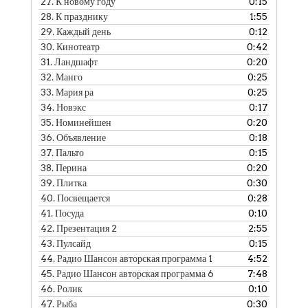
27.
К новому году
0:15
28.
К празднику
1:55
29.
Каждый день
0:12
30.
Кинотеатр
0:42
31.
Ландшафт
0:20
32.
Манго
0:25
33.
Мария ра
0:25
34.
Новэкс
0:17
35.
Номинейшен
0:20
36.
Объявление
0:18
37.
Пальто
0:15
38.
Перина
0:20
39.
Плитка
0:30
40.
Посвещается
0:28
41.
Посуда
0:10
42.
Презентация 2
2:55
43.
Пулсайд
0:15
44.
Радио Шансон авторская программа 1
4:52
45.
Радио Шансон авторская программа 6
7:48
46.
Ролик
0:10
47.
Рыба
0:30