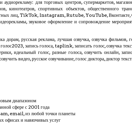
 аудиорекламу: для торговых центров, супермаркетов, магазино
ов, кинотеатров, спортивных объектов, общественного трансп
стных лиц,
TikTok
, Instagram,
Rutube
,
YouTube
,
Вконтакте
,
видеорекламы, звуковое оформление и сопровождение мероприя
ка дорам, русская реклама, лучшая озвучка, озвучка фильмов, г
, голос2023, запись голоса,
taplink
, записать голос, озвучка тек
мерики, идеальный голос, разные голоса, озвучить онлайн, запис
 озвучить видео, русское озвучивание, голос диктора, диктор текс
совым диапазоном
анной сфере с 2001 года
ram
, email, из любой точки планеты
ых офисах и навязчивых услуг