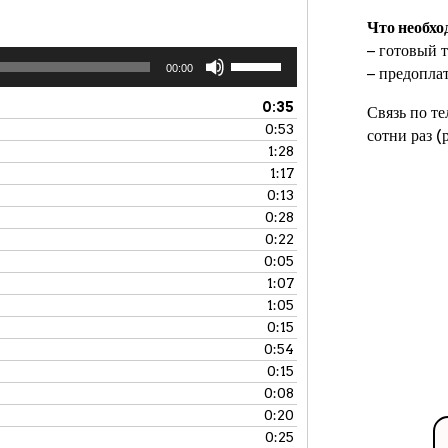
Что необхо
− готовый т
Используйте
00:00
− предопла
клавиши
вверх/
0:35
Связь по т
вниз,
0:53
сотни раз 
чтобы
1:28
увеличить
1:17
или
0:13
уменьшить
0:28
громкость.
0:22
0:05
1:07
1:05
0:15
0:54
0:15
0:08
0:20
0:25