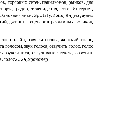
в, торговых сетей, павильонов, рынков, для
орта, радио, телевидения, сети Интернет,
 Одноклассники, Spotify,
2Gis
,
Яндекс
, аудио
тий, джинглы, сценарии рекламных роликов,
олос онлайн, озвучка голоса, женский голос,
ста голосом, звук голоса, озвучить голос, голос
ь звукозаписи, озвучивание текста, озвучить
та, голос2024,
хрономер