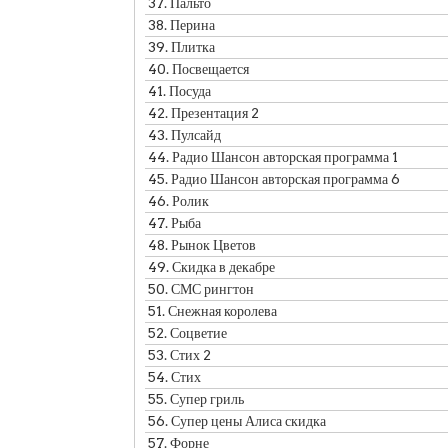
37.
Пальто
38.
Перина
39.
Плитка
40.
Посвещается
41.
Посуда
42.
Презентация 2
43.
Пулсайд
44.
Радио Шансон авторская программа 1
45.
Радио Шансон авторская программа 6
46.
Ролик
47.
Рыба
48.
Рынок Цветов
49.
Скидка в декабре
50.
СМС рингтон
51.
Снежная королева
52.
Соцветие
53.
Стих 2
54.
Стих
55.
Супер гриль
56.
Супер цены Алиса скидка
57.
Форне