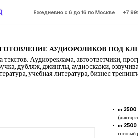
Ежедневно с 6 до 16 по Москве
+7 99
готовление аудиороликов под кл
 текстов. Аудиореклама, автоответчики, про
вучка, дубляж, джинглы, аудиосказки, озвучив
ература, учебная литература, бизнес тренинги
от 3500
(дикторс
от 2500
готовый 