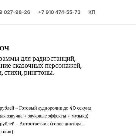
9 027-98-26
+7 910 474-55-73
КП
юч
граммы для радиостанций,
ание сказочных персонажей,
, стихи, рингтоны.
рублей − Готовый аудиоролик до 40 секунд
кая озвучка + звуковые эффекты + музыка)
рублей − Автоответчик (голос диктора −
ролик)