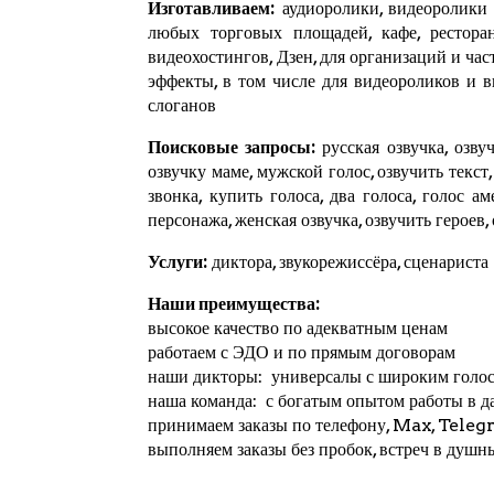
Изготавливаем:
аудиоролики, видеоролики и
любых торговых площадей, кафе, ресторан
видеохостингов,
Дзен
, для организаций и ча
эффекты, в том числе для видеороликов и 
слоганов
Поисковые запросы:
русская озвучка, озвуч
озвучку маме, мужской голос, озвучить текст
звонка, купить голоса, два голоса, голос а
персонажа, женская озвучка, озвучить героев,
Услуги:
диктора, звукорежиссёра, сценариста
Наши преимущества:
высокое качество по адекватным ценам
работаем с ЭДО и по прямым договорам
наши дикторы: универсалы с широким голо
наша команда: с богатым опытом работы в д
принимаем заказы по телефону, Max,
Teleg
выполняем заказы без пробок, встреч в душн