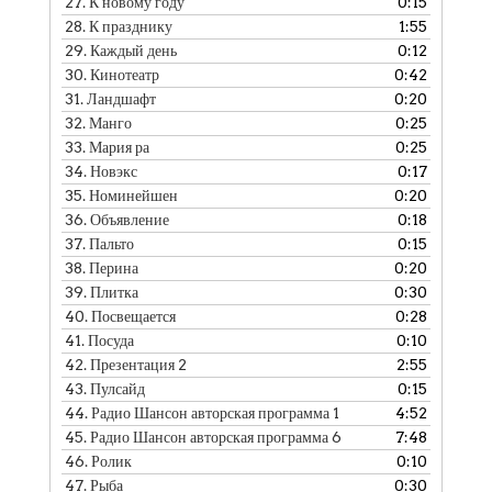
27.
К новому году
0:15
28.
К празднику
1:55
29.
Каждый день
0:12
30.
Кинотеатр
0:42
31.
Ландшафт
0:20
32.
Манго
0:25
33.
Мария ра
0:25
34.
Новэкс
0:17
35.
Номинейшен
0:20
36.
Объявление
0:18
37.
Пальто
0:15
38.
Перина
0:20
39.
Плитка
0:30
40.
Посвещается
0:28
41.
Посуда
0:10
42.
Презентация 2
2:55
43.
Пулсайд
0:15
44.
Радио Шансон авторская программа 1
4:52
45.
Радио Шансон авторская программа 6
7:48
46.
Ролик
0:10
47.
Рыба
0:30