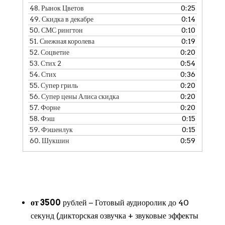
48.
Рынок Цветов
0:25
49.
Скидка в декабре
0:14
50.
СМС рингтон
0:10
51.
Снежная королева
0:19
52.
Соцветие
0:20
53.
Стих 2
0:54
54.
Стих
0:36
55.
Супер гриль
0:20
56.
Супер цены Алиса скидка
0:20
57.
Форне
0:20
58.
Фэш
0:15
59.
Фэшенлук
0:15
60.
Шукшин
0:59
от 3500
рублей − Готовый аудиоролик до 40
секунд (дикторская озвучка + звуковые эффекты