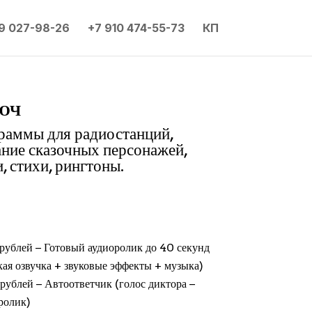
9 027-98-26
+7 910 474-55-73
КП
юч
граммы для радиостанций,
ание сказочных персонажей,
, стихи, рингтоны.
рублей − Готовый аудиоролик до 40 секунд
кая озвучка + звуковые эффекты + музыка)
рублей − Автоответчик (голос диктора −
ролик)