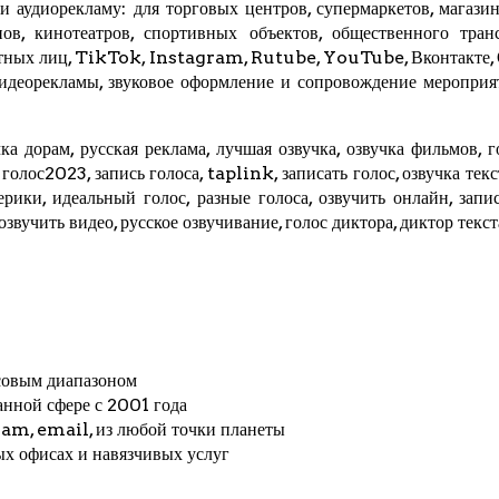
 аудиорекламу: для торговых центров, супермаркетов, магазино
ов, кинотеатров, спортивных объектов, общественного трансп
стных лиц,
TikTok
, Instagram,
Rutube
,
YouTube
,
Вконтакте
,
видеорекламы, звуковое оформление и сопровождение мероприя
ка дорам, русская реклама, лучшая озвучка, озвучка фильмов, г
, голос2023, запись голоса,
taplink
, записать голос, озвучка тек
мерики, идеальный голос, разные голоса, озвучить онлайн, запис
 озвучить видео, русское озвучивание, голос диктора, диктор текс
совым диапазоном
анной сфере с 2001 года
ram
, email, из любой точки планеты
ых офисах и навязчивых услуг