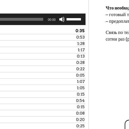
Что необхо
− готовый т
Используйте
00:00
− предопла
клавиши
вверх/
0:35
Связь по т
вниз,
0:53
сотни раз 
чтобы
1:28
увеличить
1:17
или
0:13
уменьшить
0:28
громкость.
0:22
0:05
1:07
1:05
0:15
0:54
0:15
0:08
0:20
0:25