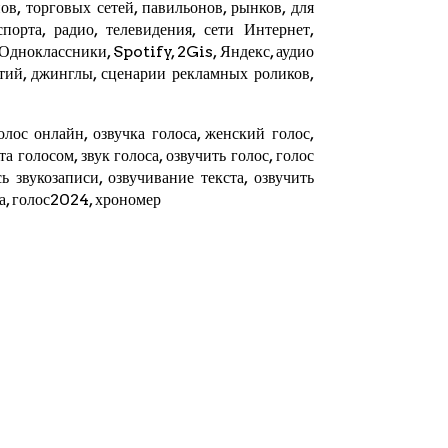
в, торговых сетей, павильонов, рынков, для
орта, радио, телевидения, сети Интернет,
 Одноклассники, Spotify,
2Gis
,
Яндекс
, аудио
тий, джинглы, сценарии рекламных роликов,
олос онлайн, озвучка голоса, женский голос,
ста голосом, звук голоса, озвучить голос, голос
ь звукозаписи, озвучивание текста, озвучить
та, голос2024,
хрономер