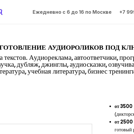
Ежедневно с 6 до 16 по Москве
+7 99
готовление аудиороликов под кл
 текстов. Аудиореклама, автоответчики, про
вучка, дубляж, джинглы, аудиосказки, озвучив
ература, учебная литература, бизнес тренинги
от 3500
(дикторс
от 2500
готовый 