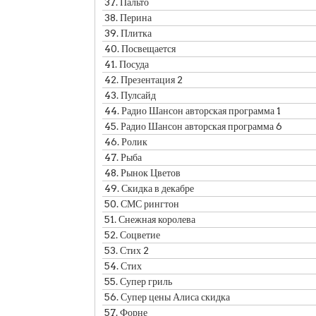
37.
Пальто
38.
Перина
39.
Плитка
40.
Посвещается
41.
Посуда
42.
Презентация 2
43.
Пулсайд
44.
Радио Шансон авторская программа 1
45.
Радио Шансон авторская программа 6
46.
Ролик
47.
Рыба
48.
Рынок Цветов
49.
Скидка в декабре
50.
СМС рингтон
51.
Снежная королева
52.
Соцветие
53.
Стих 2
54.
Стих
55.
Супер гриль
56.
Супер цены Алиса скидка
57.
Форне