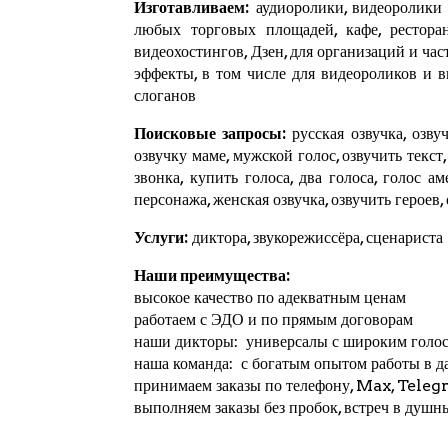
Изготавливаем:
аудиоролики, видеоролики и
любых торговых площадей, кафе, ресторан
видеохостингов,
Дзен
, для организаций и ча
эффекты, в том числе для видеороликов и 
слоганов
Поисковые запросы:
русская озвучка, озвуч
озвучку маме, мужской голос, озвучить текст
звонка, купить голоса, два голоса, голос а
персонажа, женская озвучка, озвучить героев,
Услуги:
диктора, звукорежиссёра, сценариста
Наши преимущества:
высокое качество по адекватным ценам
работаем с ЭДО и по прямым договорам
наши дикторы: универсалы с широким голо
наша команда: с богатым опытом работы в д
принимаем заказы по телефону, Max,
Teleg
выполняем заказы без пробок, встреч в душн