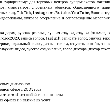
 аудиорекламу: для торговых центров, супермаркетов, магазино
ов, кинотеатров, спортивных объектов, общественного трансп
стных лиц,
TikTok
, Instagram,
Rutube
,
YouTube
,
Вконтакте
,
видеорекламы, звуковое оформление и сопровождение мероприя
ка дорам, русская реклама, лучшая озвучка, озвучка фильмов, г
, голос2023, запись голоса,
taplink
, записать голос, озвучка тек
мерики, идеальный голос, разные голоса, озвучить онлайн, запис
 озвучить видео, русское озвучивание, голос диктора, диктор текс
совым диапазоном
анной сфере с 2001 года
ram
, email, из любой точки планеты
ых офисах и навязчивых услуг