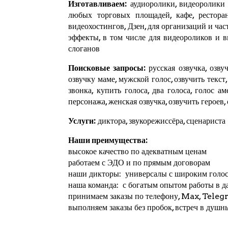
Изготавливаем:
аудиоролики, видеоролики и
любых торговых площадей, кафе, ресторан
видеохостингов,
Дзен
, для организаций и ча
эффекты, в том числе для видеороликов и 
слоганов
Поисковые запросы:
русская озвучка, озвуч
озвучку маме, мужской голос, озвучить текст
звонка, купить голоса, два голоса, голос а
персонажа, женская озвучка, озвучить героев,
Услуги:
диктора, звукорежиссёра, сценариста
Наши преимущества:
высокое качество по адекватным ценам
работаем с ЭДО и по прямым договорам
наши дикторы: универсалы с широким голо
наша команда: с богатым опытом работы в д
принимаем заказы по телефону, Max,
Teleg
выполняем заказы без пробок, встреч в душн