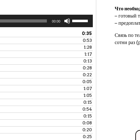
Что необхо
− готовый т
Используйте
00:00
− предопла
клавиши
вверх/
0:35
Связь по т
вниз,
0:53
сотни раз 
чтобы
1:28
увеличить
1:17
или
0:13
уменьшить
0:28
громкость.
0:22
0:05
1:07
1:05
0:15
0:54
0:15
0:08
0:20
0:25