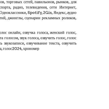
в, торговых сетей, павильонов, рынков, для
орта, радио, телевидения, сети Интернет,
 Одноклассники, Spotify,
2Gis
,
Яндекс
, аудио
тий, джинглы, сценарии рекламных роликов,
олос онлайн, озвучка голоса, женский голос,
ста голосом, звук голоса, озвучить голос, голос
ь звукозаписи, озвучивание текста, озвучить
та, голос2024,
хрономер