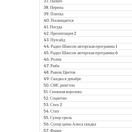
37.
Пальто
38.
Перина
39.
Плитка
40.
Посвещается
41.
Посуда
42.
Презентация 2
43.
Пулсайд
44.
Радио Шансон авторская программа 1
45.
Радио Шансон авторская программа 6
46.
Ролик
47.
Рыба
48.
Рынок Цветов
49.
Скидка в декабре
50.
СМС рингтон
51.
Снежная королева
52.
Соцветие
53.
Стих 2
54.
Стих
55.
Супер гриль
56.
Супер цены Алиса скидка
57.
Форне