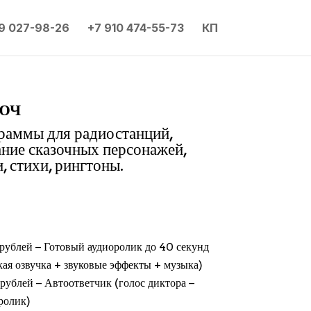
9 027-98-26
+7 910 474-55-73
КП
юч
граммы для радиостанций,
ание сказочных персонажей,
, стихи, рингтоны.
рублей − Готовый аудиоролик до 40 секунд
кая озвучка + звуковые эффекты + музыка)
рублей − Автоответчик (голос диктора −
ролик)