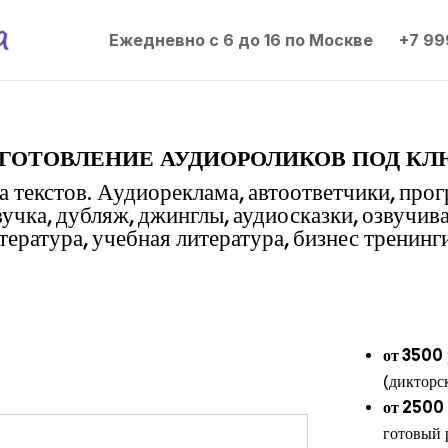
Ежедневно с 6 до 16 по Москве
+7 99
готовление аудиороликов под кл
 текстов. Аудиореклама, автоответчики, про
вучка, дубляж, джинглы, аудиосказки, озвучив
ература, учебная литература, бизнес тренинги
от 3500
(дикторс
от 2500
готовый 