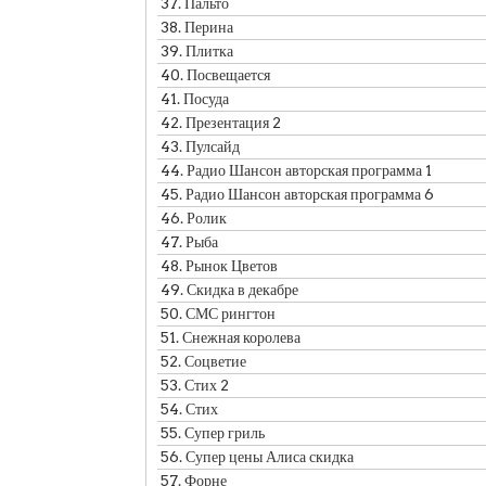
37.
Пальто
38.
Перина
39.
Плитка
40.
Посвещается
41.
Посуда
42.
Презентация 2
43.
Пулсайд
44.
Радио Шансон авторская программа 1
45.
Радио Шансон авторская программа 6
46.
Ролик
47.
Рыба
48.
Рынок Цветов
49.
Скидка в декабре
50.
СМС рингтон
51.
Снежная королева
52.
Соцветие
53.
Стих 2
54.
Стих
55.
Супер гриль
56.
Супер цены Алиса скидка
57.
Форне