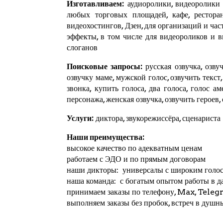
Изготавливаем:
аудиоролики, видеоролики и
любых торговых площадей, кафе, ресторан
видеохостингов,
Дзен
, для организаций и ча
эффекты, в том числе для видеороликов и 
слоганов
Поисковые запросы:
русская озвучка, озвуч
озвучку маме, мужской голос, озвучить текст
звонка, купить голоса, два голоса, голос а
персонажа, женская озвучка, озвучить героев,
Услуги:
диктора, звукорежиссёра, сценариста
Наши преимущества:
высокое качество по адекватным ценам
работаем с ЭДО и по прямым договорам
наши дикторы: универсалы с широким голо
наша команда: с богатым опытом работы в д
принимаем заказы по телефону, Max,
Teleg
выполняем заказы без пробок, встреч в душн