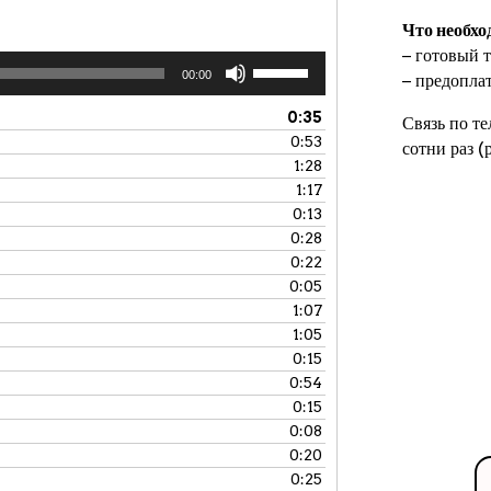
Что необхо
− готовый т
Используйте
00:00
− предопла
клавиши
вверх/
0:35
Связь по т
вниз,
0:53
сотни раз 
чтобы
1:28
увеличить
1:17
или
0:13
уменьшить
0:28
громкость.
0:22
0:05
1:07
1:05
0:15
0:54
0:15
0:08
0:20
0:25