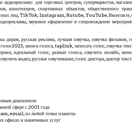
 аудиорекламу: для торговых центров, супермаркетов, магазино
ов, кинотеатров, спортивных объектов, общественного трансп
стных лиц,
TikTok
, Instagram,
Rutube
,
YouTube
,
Вконтакте
,
видеорекламы, звуковое оформление и сопровождение мероприя
ка дорам, русская реклама, лучшая озвучка, озвучка фильмов, г
, голос2023, запись голоса,
taplink
, записать голос, озвучка тек
мерики, идеальный голос, разные голоса, озвучить онлайн, запис
 озвучить видео, русское озвучивание, голос диктора, диктор текс
совым диапазоном
анной сфере с 2001 года
ram
, email, из любой точки планеты
ых офисах и навязчивых услуг