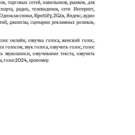
в, торговых сетей, павильонов, рынков, для
орта, радио, телевидения, сети Интернет,
 Одноклассники, Spotify,
2Gis
,
Яндекс
, аудио
тий, джинглы, сценарии рекламных роликов,
олос онлайн, озвучка голоса, женский голос,
ста голосом, звук голоса, озвучить голос, голос
ь звукозаписи, озвучивание текста, озвучить
та, голос2024,
хрономер