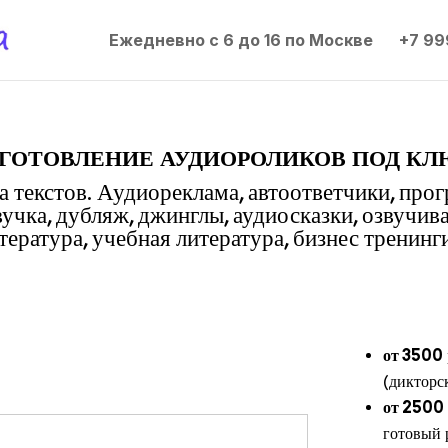
Ежедневно с 6 до 16 по Москве
+7 99
готовление аудиороликов под кл
 текстов. Аудиореклама, автоответчики, про
вучка, дубляж, джинглы, аудиосказки, озвучив
ература, учебная литература, бизнес тренинги
от 3500
(дикторс
от 2500
готовый 