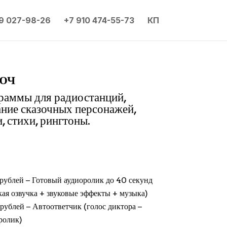
9 027-98-26
+7 910 474-55-73
КП
юч
граммы для радиостанций,
ание сказочных персонажей,
, стихи, рингтоны.
рублей − Готовый аудиоролик до 40 секунд
кая озвучка + звуковые эффекты + музыка)
рублей − Автоответчик (голос диктора −
ролик)