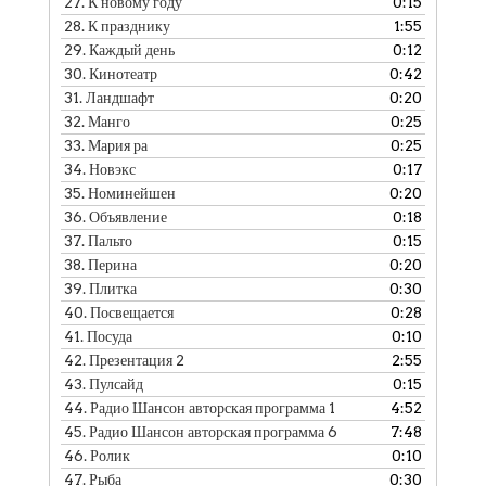
27.
К новому году
0:15
28.
К празднику
1:55
29.
Каждый день
0:12
30.
Кинотеатр
0:42
31.
Ландшафт
0:20
32.
Манго
0:25
33.
Мария ра
0:25
34.
Новэкс
0:17
35.
Номинейшен
0:20
36.
Объявление
0:18
37.
Пальто
0:15
38.
Перина
0:20
39.
Плитка
0:30
40.
Посвещается
0:28
41.
Посуда
0:10
42.
Презентация 2
2:55
43.
Пулсайд
0:15
44.
Радио Шансон авторская программа 1
4:52
45.
Радио Шансон авторская программа 6
7:48
46.
Ролик
0:10
47.
Рыба
0:30