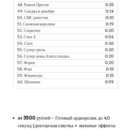
48.
Рынок Цветов
0:25
49.
Скидка в декабре
0:14
50.
СМС рингтон
0:10
51.
Снежная королева
0:19
52.
Соцветие
0:20
53.
Стих 2
0:54
54.
Стих
0:36
55.
Супер гриль
0:20
56.
Супер цены Алиса скидка
0:20
57.
Форне
0:20
58.
Фэш
0:15
59.
Фэшенлук
0:15
60.
Шукшин
0:59
от 3500
рублей − Готовый аудиоролик до 40
секунд (дикторская озвучка + звуковые эффекты