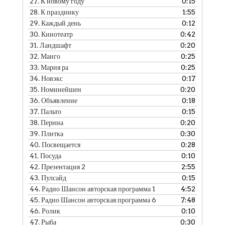
27.
К новому году
0:15
28.
К празднику
1:55
29.
Каждый день
0:12
30.
Кинотеатр
0:42
31.
Ландшафт
0:20
32.
Манго
0:25
33.
Мария ра
0:25
34.
Новэкс
0:17
35.
Номинейшен
0:20
36.
Объявление
0:18
37.
Пальто
0:15
38.
Перина
0:20
39.
Плитка
0:30
40.
Посвещается
0:28
41.
Посуда
0:10
42.
Презентация 2
2:55
43.
Пулсайд
0:15
44.
Радио Шансон авторская программа 1
4:52
45.
Радио Шансон авторская программа 6
7:48
46.
Ролик
0:10
47.
Рыба
0:30