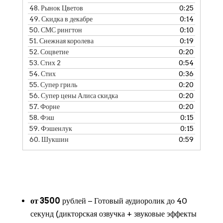
48.
Рынок Цветов
0:25
49.
Скидка в декабре
0:14
50.
СМС рингтон
0:10
51.
Снежная королева
0:19
52.
Соцветие
0:20
53.
Стих 2
0:54
54.
Стих
0:36
55.
Супер гриль
0:20
56.
Супер цены Алиса скидка
0:20
57.
Форне
0:20
58.
Фэш
0:15
59.
Фэшенлук
0:15
60.
Шукшин
0:59
от 3500
рублей − Готовый аудиоролик до 40
секунд (дикторская озвучка + звуковые эффекты