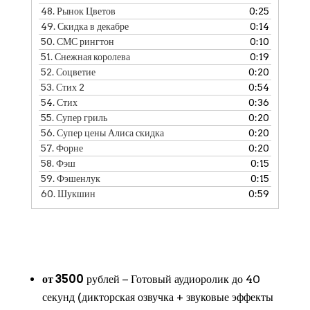
48.
Рынок Цветов
0:25
49.
Скидка в декабре
0:14
50.
СМС рингтон
0:10
51.
Снежная королева
0:19
52.
Соцветие
0:20
53.
Стих 2
0:54
54.
Стих
0:36
55.
Супер гриль
0:20
56.
Супер цены Алиса скидка
0:20
57.
Форне
0:20
58.
Фэш
0:15
59.
Фэшенлук
0:15
60.
Шукшин
0:59
от 3500
рублей − Готовый аудиоролик до 40
секунд (дикторская озвучка + звуковые эффекты