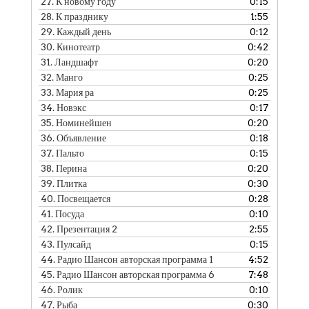
27.
К новому году
0:15
28.
К празднику
1:55
29.
Каждый день
0:12
30.
Кинотеатр
0:42
31.
Ландшафт
0:20
32.
Манго
0:25
33.
Мария ра
0:25
34.
Новэкс
0:17
35.
Номинейшен
0:20
36.
Объявление
0:18
37.
Пальто
0:15
38.
Перина
0:20
39.
Плитка
0:30
40.
Посвещается
0:28
41.
Посуда
0:10
42.
Презентация 2
2:55
43.
Пулсайд
0:15
44.
Радио Шансон авторская программа 1
4:52
45.
Радио Шансон авторская программа 6
7:48
46.
Ролик
0:10
47.
Рыба
0:30