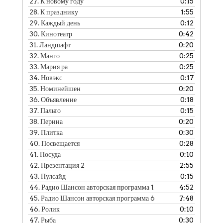
27.
К новому году
0:15
28.
К празднику
1:55
29.
Каждый день
0:12
30.
Кинотеатр
0:42
31.
Ландшафт
0:20
32.
Манго
0:25
33.
Мария ра
0:25
34.
Новэкс
0:17
35.
Номинейшен
0:20
36.
Объявление
0:18
37.
Пальто
0:15
38.
Перина
0:20
39.
Плитка
0:30
40.
Посвещается
0:28
41.
Посуда
0:10
42.
Презентация 2
2:55
43.
Пулсайд
0:15
44.
Радио Шансон авторская программа 1
4:52
45.
Радио Шансон авторская программа 6
7:48
46.
Ролик
0:10
47.
Рыба
0:30