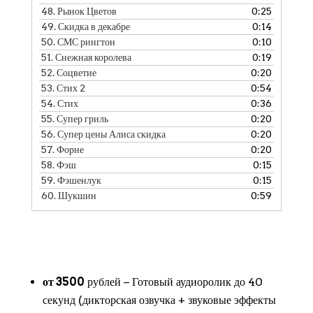
48.
Рынок Цветов
0:25
49.
Скидка в декабре
0:14
50.
СМС рингтон
0:10
51.
Снежная королева
0:19
52.
Соцветие
0:20
53.
Стих 2
0:54
54.
Стих
0:36
55.
Супер гриль
0:20
56.
Супер цены Алиса скидка
0:20
57.
Форне
0:20
58.
Фэш
0:15
59.
Фэшенлук
0:15
60.
Шукшин
0:59
от 3500
рублей − Готовый аудиоролик до 40
секунд (дикторская озвучка + звуковые эффекты