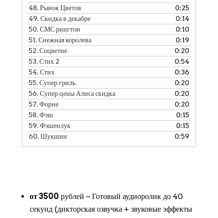
48.
Рынок Цветов
0:25
49.
Скидка в декабре
0:14
50.
СМС рингтон
0:10
51.
Снежная королева
0:19
52.
Соцветие
0:20
53.
Стих 2
0:54
54.
Стих
0:36
55.
Супер гриль
0:20
56.
Супер цены Алиса скидка
0:20
57.
Форне
0:20
58.
Фэш
0:15
59.
Фэшенлук
0:15
60.
Шукшин
0:59
от 3500
рублей − Готовый аудиоролик до 40
секунд (дикторская озвучка + звуковые эффекты