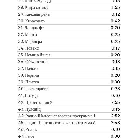
27.
К новому году
0:15
28.
К празднику
1:55
29.
Каждый день
0:12
30.
Кинотеатр
0:42
31.
Ландшафт
0:20
32.
Манго
0:25
33.
Мария ра
0:25
34.
Новэкс
0:17
35.
Номинейшен
0:20
36.
Объявление
0:18
37.
Пальто
0:15
38.
Перина
0:20
39.
Плитка
0:30
40.
Посвещается
0:28
41.
Посуда
0:10
42.
Презентация 2
2:55
43.
Пулсайд
0:15
44.
Радио Шансон авторская программа 1
4:52
45.
Радио Шансон авторская программа 6
7:48
46.
Ролик
0:10
47.
Рыба
0:30