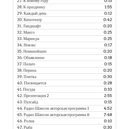
27.
К новому году
0:15
28.
К празднику
1:55
29.
Каждый день
0:12
30.
Кинотеатр
0:42
31.
Ландшафт
0:20
32.
Манго
0:25
33.
Мария ра
0:25
34.
Новэкс
0:17
35.
Номинейшен
0:20
36.
Объявление
0:18
37.
Пальто
0:15
38.
Перина
0:20
39.
Плитка
0:30
40.
Посвещается
0:28
41.
Посуда
0:10
42.
Презентация 2
2:55
43.
Пулсайд
0:15
44.
Радио Шансон авторская программа 1
4:52
45.
Радио Шансон авторская программа 6
7:48
46.
Ролик
0:10
47.
Рыба
0:30