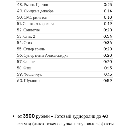
48.
Рынок Цветов
0:25
49.
Скидка в декабре
0:14
50.
СМС рингтон
0:10
51.
Снежная королева
0:19
52.
Соцветие
0:20
53.
Стих 2
0:54
54.
Стих
0:36
55.
Супер гриль
0:20
56.
Супер цены Алиса скидка
0:20
57.
Форне
0:20
58.
Фэш
0:15
59.
Фэшенлук
0:15
60.
Шукшин
0:59
от 3500
рублей − Готовый аудиоролик до 40
секунд (дикторская озвучка + звуковые эффекты