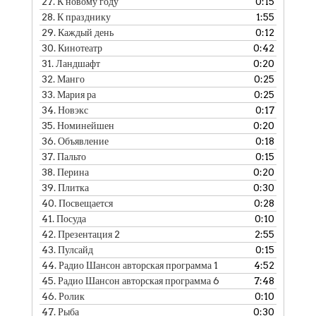
27.
К новому году
0:15
28.
К празднику
1:55
29.
Каждый день
0:12
30.
Кинотеатр
0:42
31.
Ландшафт
0:20
32.
Манго
0:25
33.
Мария ра
0:25
34.
Новэкс
0:17
35.
Номинейшен
0:20
36.
Объявление
0:18
37.
Пальто
0:15
38.
Перина
0:20
39.
Плитка
0:30
40.
Посвещается
0:28
41.
Посуда
0:10
42.
Презентация 2
2:55
43.
Пулсайд
0:15
44.
Радио Шансон авторская программа 1
4:52
45.
Радио Шансон авторская программа 6
7:48
46.
Ролик
0:10
47.
Рыба
0:30