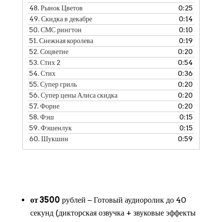
48.
Рынок Цветов
0:25
49.
Скидка в декабре
0:14
50.
СМС рингтон
0:10
51.
Снежная королева
0:19
52.
Соцветие
0:20
53.
Стих 2
0:54
54.
Стих
0:36
55.
Супер гриль
0:20
56.
Супер цены Алиса скидка
0:20
57.
Форне
0:20
58.
Фэш
0:15
59.
Фэшенлук
0:15
60.
Шукшин
0:59
от 3500
рублей − Готовый аудиоролик до 40
секунд (дикторская озвучка + звуковые эффекты