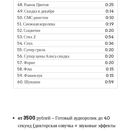
48.
Рынок Цветов
0:25
49.
Скидка в декабре
0:14
50.
СМС рингтон
0:10
51.
Снежная королева
0:19
52.
Соцветие
0:20
53.
Стих 2
0:54
54.
Стих
0:36
55.
Супер гриль
0:20
56.
Супер цены Алиса скидка
0:20
57.
Форне
0:20
58.
Фэш
0:15
59.
Фэшенлук
0:15
60.
Шукшин
0:59
от 3500
рублей − Готовый аудиоролик до 40
секунд (дикторская озвучка + звуковые эффекты