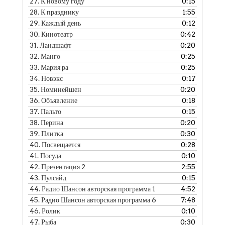
27.
К новому году
0:15
28.
К празднику
1:55
29.
Каждый день
0:12
30.
Кинотеатр
0:42
31.
Ландшафт
0:20
32.
Манго
0:25
33.
Мария ра
0:25
34.
Новэкс
0:17
35.
Номинейшен
0:20
36.
Объявление
0:18
37.
Пальто
0:15
38.
Перина
0:20
39.
Плитка
0:30
40.
Посвещается
0:28
41.
Посуда
0:10
42.
Презентация 2
2:55
43.
Пулсайд
0:15
44.
Радио Шансон авторская программа 1
4:52
45.
Радио Шансон авторская программа 6
7:48
46.
Ролик
0:10
47.
Рыба
0:30