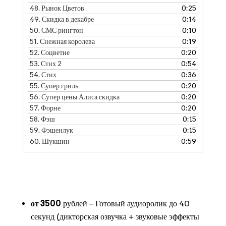
48.
Рынок Цветов
0:25
49.
Скидка в декабре
0:14
50.
СМС рингтон
0:10
51.
Снежная королева
0:19
52.
Соцветие
0:20
53.
Стих 2
0:54
54.
Стих
0:36
55.
Супер гриль
0:20
56.
Супер цены Алиса скидка
0:20
57.
Форне
0:20
58.
Фэш
0:15
59.
Фэшенлук
0:15
60.
Шукшин
0:59
от 3500
рублей − Готовый аудиоролик до 40
секунд (дикторская озвучка + звуковые эффекты