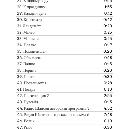
27.
К новому году
0:15
28.
К празднику
1:55
29.
Каждый день
0:12
30.
Кинотеатр
0:42
31.
Ландшафт
0:20
32.
Манго
0:25
33.
Мария ра
0:25
34.
Новэкс
0:17
35.
Номинейшен
0:20
36.
Объявление
0:18
37.
Пальто
0:15
38.
Перина
0:20
39.
Плитка
0:30
40.
Посвещается
0:28
41.
Посуда
0:10
42.
Презентация 2
2:55
43.
Пулсайд
0:15
44.
Радио Шансон авторская программа 1
4:52
45.
Радио Шансон авторская программа 6
7:48
46.
Ролик
0:10
47.
Рыба
0:30