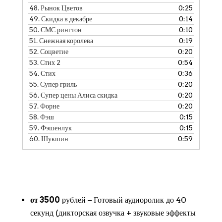
48.
Рынок Цветов
0:25
49.
Скидка в декабре
0:14
50.
СМС рингтон
0:10
51.
Снежная королева
0:19
52.
Соцветие
0:20
53.
Стих 2
0:54
54.
Стих
0:36
55.
Супер гриль
0:20
56.
Супер цены Алиса скидка
0:20
57.
Форне
0:20
58.
Фэш
0:15
59.
Фэшенлук
0:15
60.
Шукшин
0:59
от 3500
рублей − Готовый аудиоролик до 40
секунд (дикторская озвучка + звуковые эффекты