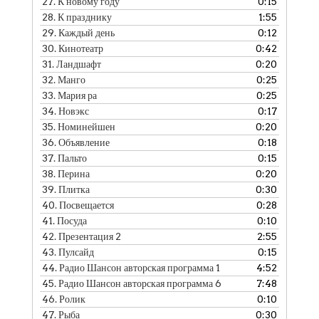
27.
К новому году
0:15
28.
К празднику
1:55
29.
Каждый день
0:12
30.
Кинотеатр
0:42
31.
Ландшафт
0:20
32.
Манго
0:25
33.
Мария ра
0:25
34.
Новэкс
0:17
35.
Номинейшен
0:20
36.
Объявление
0:18
37.
Пальто
0:15
38.
Перина
0:20
39.
Плитка
0:30
40.
Посвещается
0:28
41.
Посуда
0:10
42.
Презентация 2
2:55
43.
Пулсайд
0:15
44.
Радио Шансон авторская программа 1
4:52
45.
Радио Шансон авторская программа 6
7:48
46.
Ролик
0:10
47.
Рыба
0:30