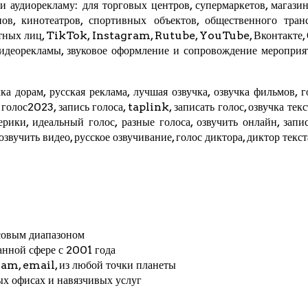
 аудиорекламу: для торговых центров, супермаркетов, магазино
ов, кинотеатров, спортивных объектов, общественного трансп
стных лиц,
TikTok
, Instagram,
Rutube
,
YouTube
,
Вконтакте
,
видеорекламы, звуковое оформление и сопровождение мероприя
ка дорам, русская реклама, лучшая озвучка, озвучка фильмов, г
, голос2023, запись голоса,
taplink
, записать голос, озвучка тек
мерики, идеальный голос, разные голоса, озвучить онлайн, запис
 озвучить видео, русское озвучивание, голос диктора, диктор текс
совым диапазоном
анной сфере с 2001 года
ram
, email, из любой точки планеты
ых офисах и навязчивых услуг