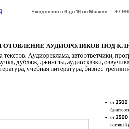
Ежедневно с 6 до 16 по Москве
+7 99
готовление аудиороликов под кл
 текстов. Аудиореклама, автоответчики, про
вучка, дубляж, джинглы, аудиосказки, озвучив
ература, учебная литература, бизнес тренинги
от 3500
(дикторс
от 2500
готовый 