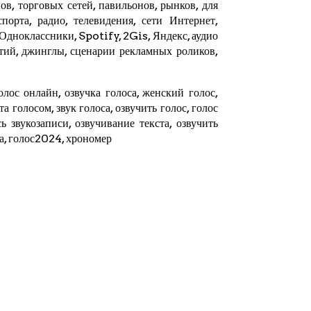
в, торговых сетей, павильонов, рынков, для
орта, радио, телевидения, сети Интернет,
 Одноклассники, Spotify,
2Gis
,
Яндекс
, аудио
тий, джинглы, сценарии рекламных роликов,
олос онлайн, озвучка голоса, женский голос,
ста голосом, звук голоса, озвучить голос, голос
ь звукозаписи, озвучивание текста, озвучить
та, голос2024,
хрономер