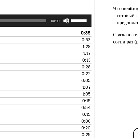
Что необхо
− готовый т
Используйте
00:00
− предопла
клавиши
вверх/
0:35
Связь по т
вниз,
0:53
сотни раз 
чтобы
1:28
увеличить
1:17
или
0:13
уменьшить
0:28
громкость.
0:22
0:05
1:07
1:05
0:15
0:54
0:15
0:08
0:20
0:25