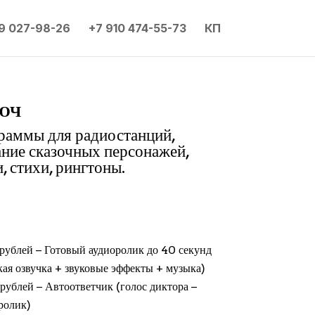
9 027-98-26
+7 910 474-55-73
КП
юч
граммы для радиостанций,
ание сказочных персонажей,
, стихи, рингтоны.
рублей − Готовый аудиоролик до 40 секунд
кая озвучка + звуковые эффекты + музыка)
рублей − Автоответчик (голос диктора −
ролик)