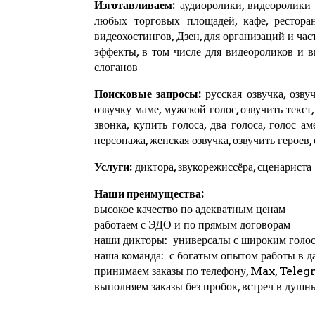
Изготавливаем:
аудиоролики, видеоролики и
любых торговых площадей, кафе, ресторан
видеохостингов,
Дзен
, для организаций и ча
эффекты, в том числе для видеороликов и 
слоганов
Поисковые запросы:
русская озвучка, озвуч
озвучку маме, мужской голос, озвучить текст
звонка, купить голоса, два голоса, голос а
персонажа, женская озвучка, озвучить героев,
Услуги:
диктора, звукорежиссёра, сценариста
Наши преимущества:
высокое качество по адекватным ценам
работаем с ЭДО и по прямым договорам
наши дикторы: универсалы с широким голо
наша команда: с богатым опытом работы в д
принимаем заказы по телефону, Max,
Teleg
выполняем заказы без пробок, встреч в душн