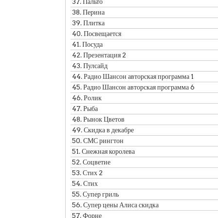
37.
Пальто
38.
Перина
39.
Плитка
40.
Посвещается
41.
Посуда
42.
Презентация 2
43.
Пулсайд
44.
Радио Шансон авторская программа 1
45.
Радио Шансон авторская программа 6
46.
Ролик
47.
Рыба
48.
Рынок Цветов
49.
Скидка в декабре
50.
СМС рингтон
51.
Снежная королева
52.
Соцветие
53.
Стих 2
54.
Стих
55.
Супер гриль
56.
Супер цены Алиса скидка
57.
Форне