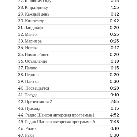
27.
К новому году
0:15
28.
К празднику
1:55
29.
Каждый день
0:12
30.
Кинотеатр
0:42
31.
Ландшафт
0:20
32.
Манго
0:25
33.
Мария ра
0:25
34.
Новэкс
0:17
35.
Номинейшен
0:20
36.
Объявление
0:18
37.
Пальто
0:15
38.
Перина
0:20
39.
Плитка
0:30
40.
Посвещается
0:28
41.
Посуда
0:10
42.
Презентация 2
2:55
43.
Пулсайд
0:15
44.
Радио Шансон авторская программа 1
4:52
45.
Радио Шансон авторская программа 6
7:48
46.
Ролик
0:10
47.
Рыба
0:30