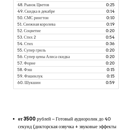
48.
Рынок Цветов
0:25
49.
Скидка в декабре
0:14
50.
СМС рингтон
0:10
51.
Снежная королева
0:19
52.
Соцветие
0:20
53.
Стих 2
0:54
54.
Стих
0:36
55.
Супер гриль
0:20
56.
Супер цены Алиса скидка
0:20
57.
Форне
0:20
58.
Фэш
0:15
59.
Фэшенлук
0:15
60.
Шукшин
0:59
от 3500
рублей − Готовый аудиоролик до 40
секунд (дикторская озвучка + звуковые эффекты