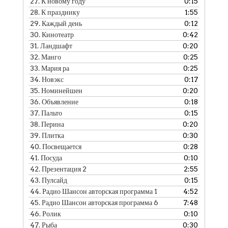
27.
К новому году
0:15
28.
К празднику
1:55
29.
Каждый день
0:12
30.
Кинотеатр
0:42
31.
Ландшафт
0:20
32.
Манго
0:25
33.
Мария ра
0:25
34.
Новэкс
0:17
35.
Номинейшен
0:20
36.
Объявление
0:18
37.
Пальто
0:15
38.
Перина
0:20
39.
Плитка
0:30
40.
Посвещается
0:28
41.
Посуда
0:10
42.
Презентация 2
2:55
43.
Пулсайд
0:15
44.
Радио Шансон авторская программа 1
4:52
45.
Радио Шансон авторская программа 6
7:48
46.
Ролик
0:10
47.
Рыба
0:30