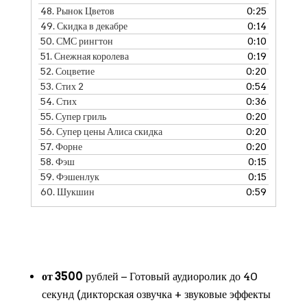
48.
Рынок Цветов
0:25
49.
Скидка в декабре
0:14
50.
СМС рингтон
0:10
51.
Снежная королева
0:19
52.
Соцветие
0:20
53.
Стих 2
0:54
54.
Стих
0:36
55.
Супер гриль
0:20
56.
Супер цены Алиса скидка
0:20
57.
Форне
0:20
58.
Фэш
0:15
59.
Фэшенлук
0:15
60.
Шукшин
0:59
от 3500
рублей − Готовый аудиоролик до 40
секунд (дикторская озвучка + звуковые эффекты