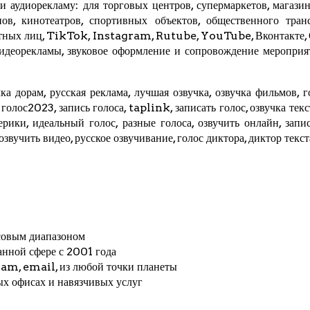
 аудиорекламу: для торговых центров, супермаркетов, магазино
ов, кинотеатров, спортивных объектов, общественного трансп
стных лиц,
TikTok
, Instagram,
Rutube
,
YouTube
,
Вконтакте
,
видеорекламы, звуковое оформление и сопровождение мероприя
ка дорам, русская реклама, лучшая озвучка, озвучка фильмов, г
, голос2023, запись голоса,
taplink
, записать голос, озвучка тек
мерики, идеальный голос, разные голоса, озвучить онлайн, запис
 озвучить видео, русское озвучивание, голос диктора, диктор текс
совым диапазоном
анной сфере с 2001 года
ram
, email, из любой точки планеты
ых офисах и навязчивых услуг