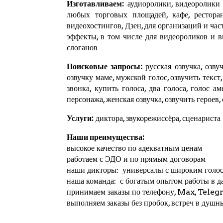
Изготавливаем:
аудиоролики, видеоролики и
любых торговых площадей, кафе, ресторан
видеохостингов,
Дзен
, для организаций и ча
эффекты, в том числе для видеороликов и 
слоганов
Поисковые запросы:
русская озвучка, озвуч
озвучку маме, мужской голос, озвучить текст
звонка, купить голоса, два голоса, голос а
персонажа, женская озвучка, озвучить героев,
Услуги:
диктора, звукорежиссёра, сценариста
Наши преимущества:
высокое качество по адекватным ценам
работаем с ЭДО и по прямым договорам
наши дикторы: универсалы с широким голо
наша команда: с богатым опытом работы в д
принимаем заказы по телефону, Max,
Teleg
выполняем заказы без пробок, встреч в душн