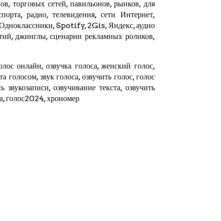
в, торговых сетей, павильонов, рынков, для
орта, радио, телевидения, сети Интернет,
 Одноклассники, Spotify,
2Gis
,
Яндекс
, аудио
тий, джинглы, сценарии рекламных роликов,
олос онлайн, озвучка голоса, женский голос,
ста голосом, звук голоса, озвучить голос, голос
ь звукозаписи, озвучивание текста, озвучить
та, голос2024,
хрономер