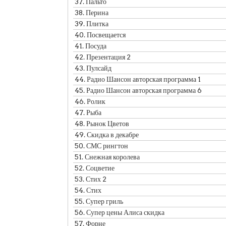
37.
Пальто
38.
Перина
39.
Плитка
40.
Посвещается
41.
Посуда
42.
Презентация 2
43.
Пулсайд
44.
Радио Шансон авторская программа 1
45.
Радио Шансон авторская программа 6
46.
Ролик
47.
Рыба
48.
Рынок Цветов
49.
Скидка в декабре
50.
СМС рингтон
51.
Снежная королева
52.
Соцветие
53.
Стих 2
54.
Стих
55.
Супер гриль
56.
Супер цены Алиса скидка
57.
Форне