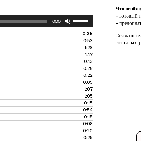
Что необхо
− готовый т
Используйте
00:00
− предопла
клавиши
вверх/
0:35
Связь по т
вниз,
0:53
сотни раз 
чтобы
1:28
увеличить
1:17
или
0:13
уменьшить
0:28
громкость.
0:22
0:05
1:07
1:05
0:15
0:54
0:15
0:08
0:20
0:25