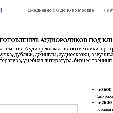
Ежедневно с 6 до 16 по Москве
+7 99
готовление аудиороликов под кл
 текстов. Аудиореклама, автоответчики, про
вучка, дубляж, джинглы, аудиосказки, озвучив
ература, учебная литература, бизнес тренинги
от 3500
(дикторс
от 2500
готовый 