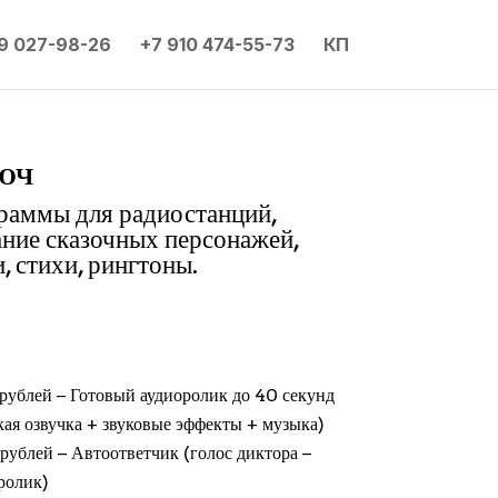
9 027-98-26
+7 910 474-55-73
КП
юч
граммы для радиостанций,
ание сказочных персонажей,
, стихи, рингтоны.
рублей − Готовый аудиоролик до 40 секунд
кая озвучка + звуковые эффекты + музыка)
рублей − Автоответчик (голос диктора −
ролик)