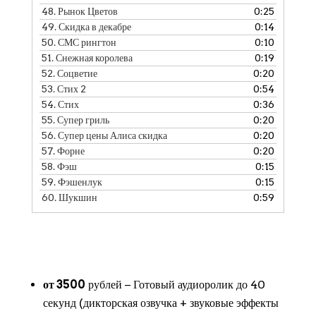
48.
Рынок Цветов
0:25
49.
Скидка в декабре
0:14
50.
СМС рингтон
0:10
51.
Снежная королева
0:19
52.
Соцветие
0:20
53.
Стих 2
0:54
54.
Стих
0:36
55.
Супер гриль
0:20
56.
Супер цены Алиса скидка
0:20
57.
Форне
0:20
58.
Фэш
0:15
59.
Фэшенлук
0:15
60.
Шукшин
0:59
от 3500
рублей − Готовый аудиоролик до 40
секунд (дикторская озвучка + звуковые эффекты