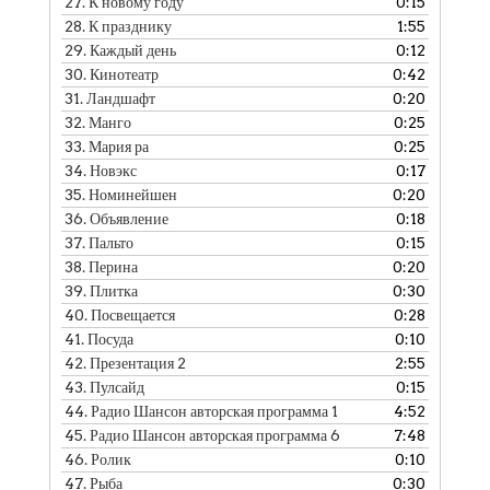
27.
К новому году
0:15
28.
К празднику
1:55
29.
Каждый день
0:12
30.
Кинотеатр
0:42
31.
Ландшафт
0:20
32.
Манго
0:25
33.
Мария ра
0:25
34.
Новэкс
0:17
35.
Номинейшен
0:20
36.
Объявление
0:18
37.
Пальто
0:15
38.
Перина
0:20
39.
Плитка
0:30
40.
Посвещается
0:28
41.
Посуда
0:10
42.
Презентация 2
2:55
43.
Пулсайд
0:15
44.
Радио Шансон авторская программа 1
4:52
45.
Радио Шансон авторская программа 6
7:48
46.
Ролик
0:10
47.
Рыба
0:30