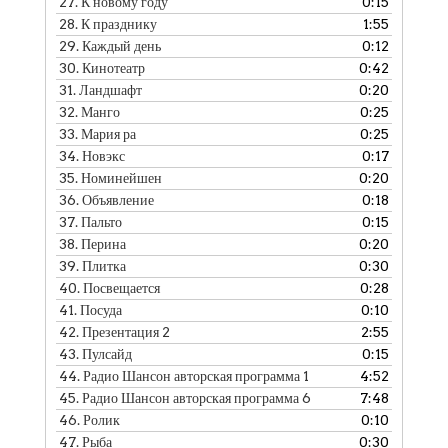
27.
К новому году
0:15
28.
К празднику
1:55
29.
Каждый день
0:12
30.
Кинотеатр
0:42
31.
Ландшафт
0:20
32.
Манго
0:25
33.
Мария ра
0:25
34.
Новэкс
0:17
35.
Номинейшен
0:20
36.
Объявление
0:18
37.
Пальто
0:15
38.
Перина
0:20
39.
Плитка
0:30
40.
Посвещается
0:28
41.
Посуда
0:10
42.
Презентация 2
2:55
43.
Пулсайд
0:15
44.
Радио Шансон авторская программа 1
4:52
45.
Радио Шансон авторская программа 6
7:48
46.
Ролик
0:10
47.
Рыба
0:30