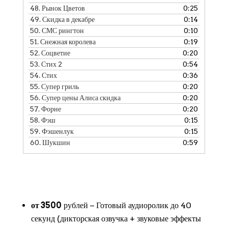
48.
Рынок Цветов
0:25
49.
Скидка в декабре
0:14
50.
СМС рингтон
0:10
51.
Снежная королева
0:19
52.
Соцветие
0:20
53.
Стих 2
0:54
54.
Стих
0:36
55.
Супер гриль
0:20
56.
Супер цены Алиса скидка
0:20
57.
Форне
0:20
58.
Фэш
0:15
59.
Фэшенлук
0:15
60.
Шукшин
0:59
от 3500
рублей − Готовый аудиоролик до 40
секунд (дикторская озвучка + звуковые эффекты