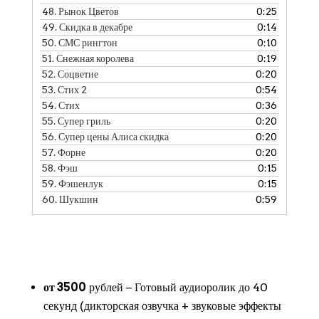
48.
Рынок Цветов
0:25
49.
Скидка в декабре
0:14
50.
СМС рингтон
0:10
51.
Снежная королева
0:19
52.
Соцветие
0:20
53.
Стих 2
0:54
54.
Стих
0:36
55.
Супер гриль
0:20
56.
Супер цены Алиса скидка
0:20
57.
Форне
0:20
58.
Фэш
0:15
59.
Фэшенлук
0:15
60.
Шукшин
0:59
от 3500
рублей − Готовый аудиоролик до 40
секунд (дикторская озвучка + звуковые эффекты