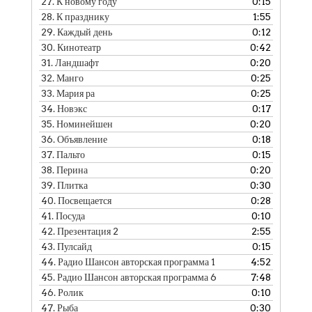
27.
К новому году
0:15
28.
К празднику
1:55
29.
Каждый день
0:12
30.
Кинотеатр
0:42
31.
Ландшафт
0:20
32.
Манго
0:25
33.
Мария ра
0:25
34.
Новэкс
0:17
35.
Номинейшен
0:20
36.
Объявление
0:18
37.
Пальто
0:15
38.
Перина
0:20
39.
Плитка
0:30
40.
Посвещается
0:28
41.
Посуда
0:10
42.
Презентация 2
2:55
43.
Пулсайд
0:15
44.
Радио Шансон авторская программа 1
4:52
45.
Радио Шансон авторская программа 6
7:48
46.
Ролик
0:10
47.
Рыба
0:30