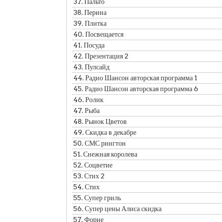
37.
Пальто
38.
Перина
39.
Плитка
40.
Посвещается
41.
Посуда
42.
Презентация 2
43.
Пулсайд
44.
Радио Шансон авторская программа 1
45.
Радио Шансон авторская программа 6
46.
Ролик
47.
Рыба
48.
Рынок Цветов
49.
Скидка в декабре
50.
СМС рингтон
51.
Снежная королева
52.
Соцветие
53.
Стих 2
54.
Стих
55.
Супер гриль
56.
Супер цены Алиса скидка
57.
Форне