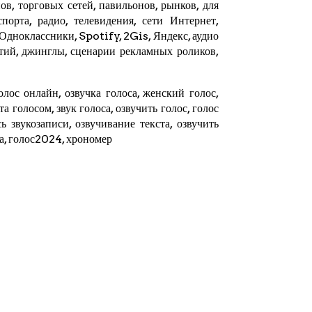
в, торговых сетей, павильонов, рынков, для
орта, радио, телевидения, сети Интернет,
 Одноклассники, Spotify,
2Gis
,
Яндекс
, аудио
тий, джинглы, сценарии рекламных роликов,
олос онлайн, озвучка голоса, женский голос,
ста голосом, звук голоса, озвучить голос, голос
ь звукозаписи, озвучивание текста, озвучить
та, голос2024,
хрономер