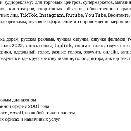
 аудиорекламу: для торговых центров, супермаркетов, магазино
ов, кинотеатров, спортивных объектов, общественного трансп
стных лиц,
TikTok
, Instagram,
Rutube
,
YouTube
,
Вконтакте
,
видеорекламы, звуковое оформление и сопровождение мероприя
ка дорам, русская реклама, лучшая озвучка, озвучка фильмов, г
, голос2023, запись голоса,
taplink
, записать голос, озвучка тек
мерики, идеальный голос, разные голоса, озвучить онлайн, запис
 озвучить видео, русское озвучивание, голос диктора, диктор текс
совым диапазоном
анной сфере с 2001 года
ram
, email, из любой точки планеты
ых офисах и навязчивых услуг