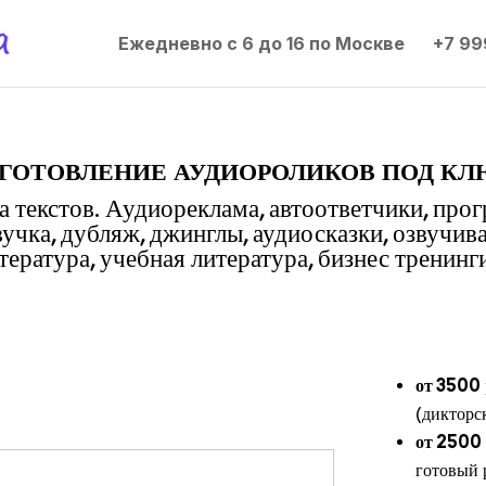
Ежедневно с 6 до 16 по Москве
+7 99
готовление аудиороликов под кл
 текстов. Аудиореклама, автоответчики, про
вучка, дубляж, джинглы, аудиосказки, озвучив
ература, учебная литература, бизнес тренинги
от 3500
(дикторс
от 2500
готовый 