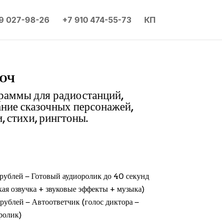
9 027-98-26
+7 910 474-55-73
КП
юч
граммы для радиостанций,
ание сказочных персонажей,
, стихи, рингтоны.
рублей − Готовый аудиоролик до 40 секунд
кая озвучка + звуковые эффекты + музыка)
рублей − Автоответчик (голос диктора −
ролик)