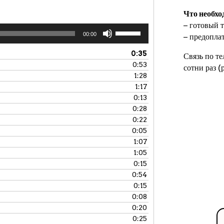
Что необхо
− готовый т
Используйте
00:00
− предопла
клавиши
вверх/
0:35
Связь по т
вниз,
0:53
сотни раз 
чтобы
1:28
увеличить
1:17
или
0:13
уменьшить
0:28
громкость.
0:22
0:05
1:07
1:05
0:15
0:54
0:15
0:08
0:20
0:25