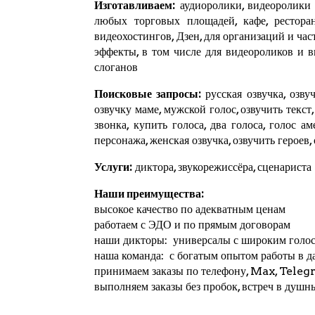
Изготавливаем:
аудиоролики, видеоролики и
любых торговых площадей, кафе, ресторан
видеохостингов,
Дзен
, для организаций и ча
эффекты, в том числе для видеороликов и 
слоганов
Поисковые запросы:
русская озвучка, озвуч
озвучку маме, мужской голос, озвучить текст
звонка, купить голоса, два голоса, голос а
персонажа, женская озвучка, озвучить героев,
Услуги:
диктора, звукорежиссёра, сценариста
Наши преимущества:
высокое качество по адекватным ценам
работаем с ЭДО и по прямым договорам
наши дикторы: универсалы с широким голо
наша команда: с богатым опытом работы в д
принимаем заказы по телефону, Max,
Teleg
выполняем заказы без пробок, встреч в душн