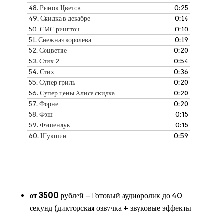
48.
Рынок Цветов
0:25
49.
Скидка в декабре
0:14
50.
СМС рингтон
0:10
51.
Снежная королева
0:19
52.
Соцветие
0:20
53.
Стих 2
0:54
54.
Стих
0:36
55.
Супер гриль
0:20
56.
Супер цены Алиса скидка
0:20
57.
Форне
0:20
58.
Фэш
0:15
59.
Фэшенлук
0:15
60.
Шукшин
0:59
от 3500
рублей − Готовый аудиоролик до 40
секунд (дикторская озвучка + звуковые эффекты