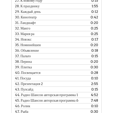
27.
К новому году
0:15
28.
К празднику
1:55
29.
Каждый день
0:12
30.
Кинотеатр
0:42
31.
Ландшафт
0:20
32.
Манго
0:25
33.
Мария ра
0:25
34.
Новэкс
0:17
35.
Номинейшен
0:20
36.
Объявление
0:18
37.
Пальто
0:15
38.
Перина
0:20
39.
Плитка
0:30
40.
Посвещается
0:28
41.
Посуда
0:10
42.
Презентация 2
2:55
43.
Пулсайд
0:15
44.
Радио Шансон авторская программа 1
4:52
45.
Радио Шансон авторская программа 6
7:48
46.
Ролик
0:10
47.
Рыба
0:30