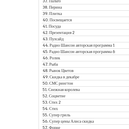
37.
Пальто
38.
Перина
39.
Плитка
40.
Посвещается
41.
Посуда
42.
Презентация 2
43.
Пулсайд
44.
Радио Шансон авторская программа 1
45.
Радио Шансон авторская программа 6
46.
Ролик
47.
Рыба
48.
Рынок Цветов
49.
Скидка в декабре
50.
СМС рингтон
51.
Снежная королева
52.
Соцветие
53.
Стих 2
54.
Стих
55.
Супер гриль
56.
Супер цены Алиса скидка
57.
Форне