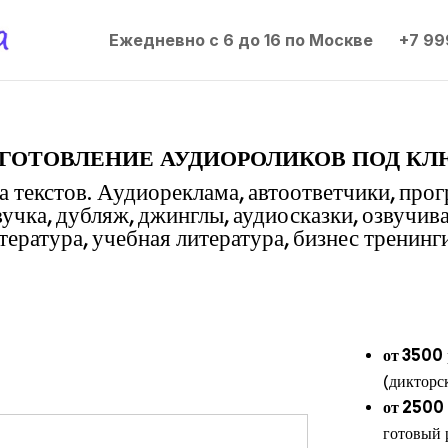
Ежедневно с 6 до 16 по Москве
+7 99
готовление аудиороликов под кл
 текстов. Аудиореклама, автоответчики, про
вучка, дубляж, джинглы, аудиосказки, озвучив
ература, учебная литература, бизнес тренинги
от 3500
(дикторс
от 2500
готовый 