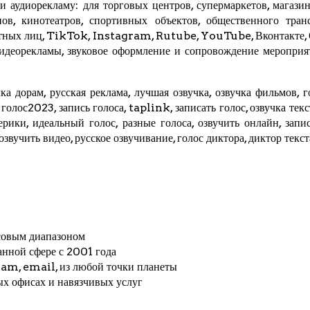
 аудиорекламу: для торговых центров, супермаркетов, магазино
ов, кинотеатров, спортивных объектов, общественного трансп
стных лиц,
TikTok
, Instagram,
Rutube
,
YouTube
,
Вконтакте
,
видеорекламы, звуковое оформление и сопровождение мероприя
ка дорам, русская реклама, лучшая озвучка, озвучка фильмов, г
, голос2023, запись голоса,
taplink
, записать голос, озвучка тек
мерики, идеальный голос, разные голоса, озвучить онлайн, запис
 озвучить видео, русское озвучивание, голос диктора, диктор текс
совым диапазоном
анной сфере с 2001 года
ram
, email, из любой точки планеты
ых офисах и навязчивых услуг