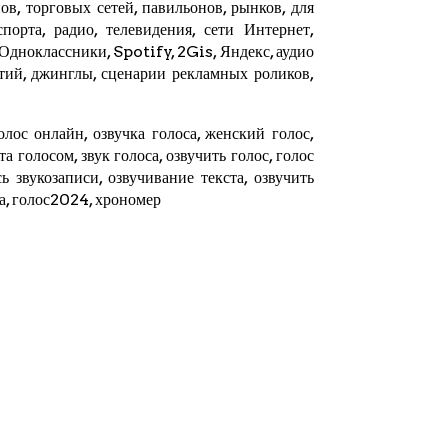
в, торговых сетей, павильонов, рынков, для
орта, радио, телевидения, сети Интернет,
 Одноклассники, Spotify,
2Gis
,
Яндекс
, аудио
тий, джинглы, сценарии рекламных роликов,
олос онлайн, озвучка голоса, женский голос,
ста голосом, звук голоса, озвучить голос, голос
ь звукозаписи, озвучивание текста, озвучить
та, голос2024,
хрономер