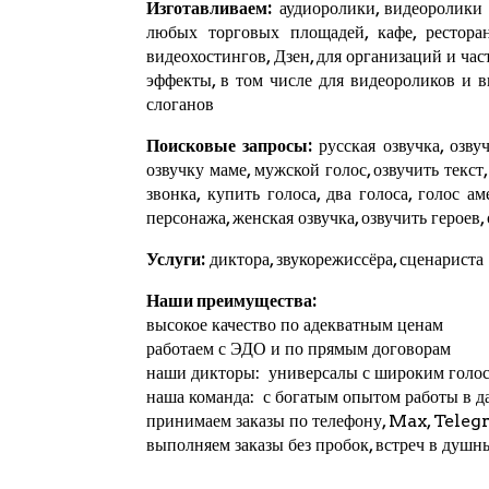
Изготавливаем:
аудиоролики, видеоролики и
любых торговых площадей, кафе, ресторан
видеохостингов,
Дзен
, для организаций и ча
эффекты, в том числе для видеороликов и 
слоганов
Поисковые запросы:
русская озвучка, озвуч
озвучку маме, мужской голос, озвучить текст
звонка, купить голоса, два голоса, голос а
персонажа, женская озвучка, озвучить героев,
Услуги:
диктора, звукорежиссёра, сценариста
Наши преимущества:
высокое качество по адекватным ценам
работаем с ЭДО и по прямым договорам
наши дикторы: универсалы с широким голо
наша команда: с богатым опытом работы в д
принимаем заказы по телефону, Max,
Teleg
выполняем заказы без пробок, встреч в душн