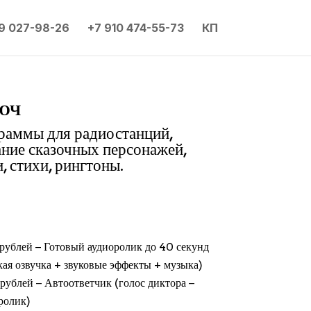
9 027-98-26
+7 910 474-55-73
КП
юч
граммы для радиостанций,
ание сказочных персонажей,
, стихи, рингтоны.
рублей − Готовый аудиоролик до 40 секунд
кая озвучка + звуковые эффекты + музыка)
рублей − Автоответчик (голос диктора −
ролик)