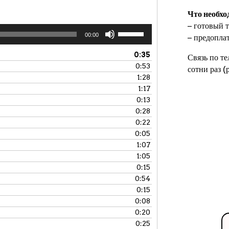
Что необхо
− готовый т
Используйте
00:00
− предопла
клавиши
вверх/
0:35
Связь по т
вниз,
0:53
сотни раз 
чтобы
1:28
увеличить
1:17
или
0:13
уменьшить
0:28
громкость.
0:22
0:05
1:07
1:05
0:15
0:54
0:15
0:08
0:20
0:25