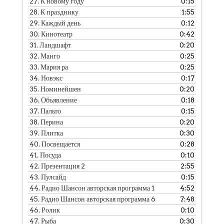
27.
К новому году
0:15
28.
К празднику
1:55
29.
Каждый день
0:12
30.
Кинотеатр
0:42
31.
Ландшафт
0:20
32.
Манго
0:25
33.
Мария ра
0:25
34.
Новэкс
0:17
35.
Номинейшен
0:20
36.
Объявление
0:18
37.
Пальто
0:15
38.
Перина
0:20
39.
Плитка
0:30
40.
Посвещается
0:28
41.
Посуда
0:10
42.
Презентация 2
2:55
43.
Пулсайд
0:15
44.
Радио Шансон авторская программа 1
4:52
45.
Радио Шансон авторская программа 6
7:48
46.
Ролик
0:10
47.
Рыба
0:30