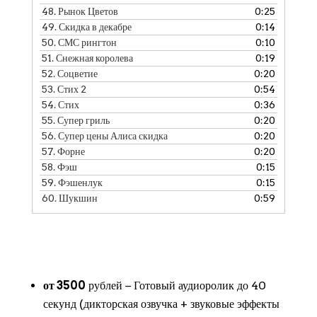
48.
Рынок Цветов
0:25
49.
Скидка в декабре
0:14
50.
СМС рингтон
0:10
51.
Снежная королева
0:19
52.
Соцветие
0:20
53.
Стих 2
0:54
54.
Стих
0:36
55.
Супер гриль
0:20
56.
Супер цены Алиса скидка
0:20
57.
Форне
0:20
58.
Фэш
0:15
59.
Фэшенлук
0:15
60.
Шукшин
0:59
от 3500
рублей − Готовый аудиоролик до 40
секунд (дикторская озвучка + звуковые эффекты